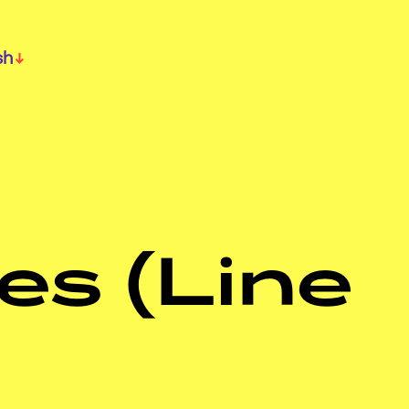
sh
es (Line