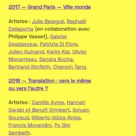
2017 — Grand Paris — Ville monde
Artistes :
Julie Balagué
,
Raphaël
Dallaporta
(en collaboration avec
Philippe Vasset),
Gabriel
Desplanque
,
Patrizia Di Fiore
,
Julien Guinand
,
Karim Kal
,
Olivier
Menanteau
,
Sandra Rocha
,
Bertrand Stofleth
,
Chenxin Tang
.
2018 — Translation : vers le même
ou vers l’autre ?
Artistes :
Camille Ayme
,
Hannah
Darabi et Benoît Grimbert
,
Sylvain
Gouraud
,
Gilberto Güiza-Rojas
,
Francis Morandini
,
Po Sim
Sambath
.