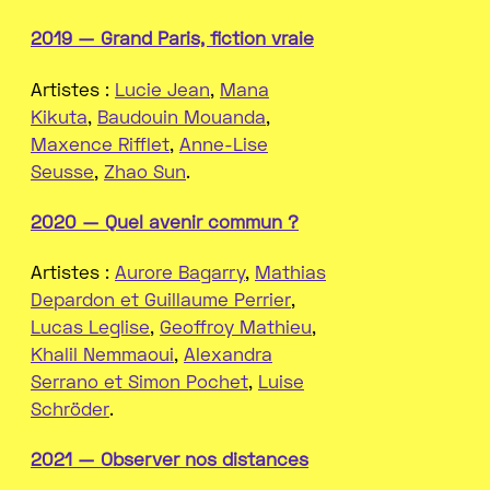
2019 — Grand Paris, fiction vraie
Artistes :
Lucie Jean
,
Mana
Kikuta
,
Baudouin Mouanda
,
Maxence Rifflet
,
Anne-Lise
Seusse
,
Zhao Sun
.
2020 — Quel avenir commun ?
Artistes :
Aurore Bagarry
,
Mathias
Depardon et Guillaume Perrier
,
Lucas Leglise
,
Geoffroy Mathieu
,
Khalil Nemmaoui
,
Alexandra
Serrano et Simon Pochet
,
Luise
Schröder
.
2021 — Observer nos distances