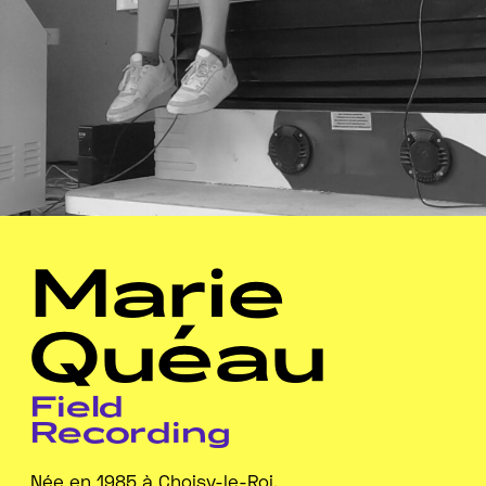
Marie
Quéau
Field
Recording
Née en 1985 à Choisy-le-Roi,